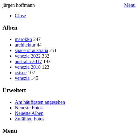
jürgen hoffmann
Menu
Close
Alben
marokko
247
architektur
44
space of australia
251
venezia 2022
332
australia 2017
193
venezia 2018
123
ostsee
107
venezia
145
Erweitert
Am häufigsten angesehen
Neueste Fotos
Neueste Alben
Zufällige Fotos
Menü