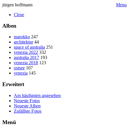
jürgen hoffmann
Menu
Close
Alben
marokko
247
architektur
44
space of australia
251
venezia 2022
332
australia 2017
193
venezia 2018
123
ostsee
107
venezia
145
Erweitert
Am häufigsten angesehen
Neueste Fotos
Neueste Alben
Zufällige Fotos
Menü