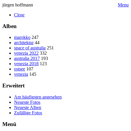
jürgen hoffmann
Menu
Close
Alben
marokko
247
architektur
44
space of australia
251
venezia 2022
332
australia 2017
193
venezia 2018
123
ostsee
107
venezia
145
Erweitert
Am häufigsten angesehen
Neueste Fotos
Neueste Alben
Zufällige Fotos
Menü